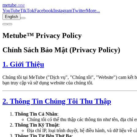
metube
.one
YouTube
TikTok
Facebook
Instagram
Twitter
More...
English
Metube™ Privacy Policy
Chính Sách Bảo Mật (Privacy Policy)
1. Giới Thiệu
Chúng tôi tại MeTube ("Dịch vụ", "Chúng tôi", "Website") cam kết bả
bạn truy cập và sử dụng website của chúng tôi.
2. Thông Tin Chúng Tôi Thu Thập
Thông Tin Cá Nhân
:
Chúng tôi có thể thu thập các thông tin như tên, địa chỉ
Thông Tin Kỹ Thuật
:
Địa chỉ IP, loại trình duyệt, hệ điều hành, và dữ liệu về 
Thông Tin Từ Bên Thứ Ba
: